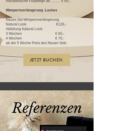
Hausbesuche Fußpflege ab............ € 60,-
Wimpernverlängerung -Lashes
Neues Set Wimpernverlängerung
Natural Look €126,-
Abfüllung Natural Look
3 Wochen € 60,-
​4 Wochen
€ 70,-
ab der 5 Woche Preis des Neuen Sets
JETZT BUCHEN
Referenzen