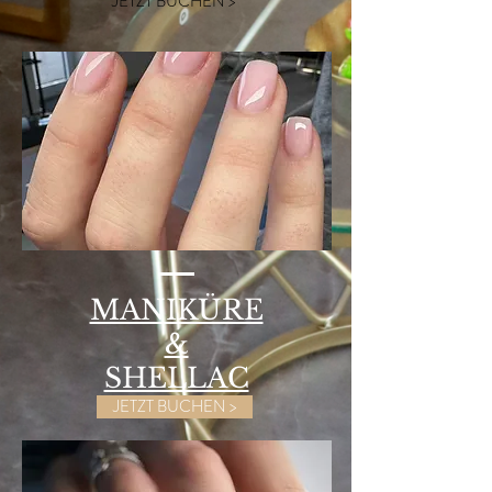
JETZT BUCHEN >
MANIKÜRE
&
SHELLAC
JETZT BUCHEN >