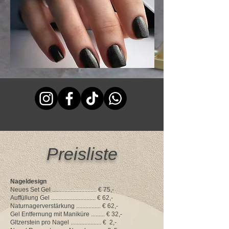
Preisliste
Nageldesign
Neues Set Gel ............................. € 75,-
Auffüllung Gel ............................. € 62,-
Naturnagerverstärkung ................ € 62,-
Gel Entfernung mit Maniküre ......... € 32,-
Gltzerstein pro Nagel .................... € 2,-