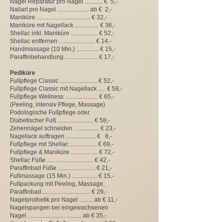
Nagel Reparatur pro Nagel ............ € 5,-
Nailart pro Nagel ..................... ab € 2,-
Maniküre .................................... € 32,-
Maniküre mit Nagellack ................ € 36,-
Shellac inkl. Maniküre .................. € 52,-
Shellac entfernen ........................ € 14,-
Handmassage (10 Min.) ............... € 15,-
Paraffinbehandlung ...................... € 17,-
Pediküre
Fußpflege Classic ......................... € 52,-
Fußpflege Classic mit Nagellack ..... € 58,-
Fußpflege
Wellness ...................... € 65,-
(Peeling, intensiv Pflege, Massage)
Podologische Fußpflege oder
Diabetischer Fuß ........................ € 58,-
Zehennägel schneiden ................. € 23,-
Nagellack auftragen .................... € 8,-
Fußpflege mit Shellac .................. € 69,-
Fußpflege & Maniküre .................. € 72,-
Shellac Füße ............................... € 42,-
Paraffinbad Füße ......................... € 21,-
Fußmassage (15 Min.) ................. € 15,-
Fußpackung mit Peeling, Massage,
Paraffinbad................................. € 29,-
Nagelprothetik pro Nagel ......... ab € 11,-
Nagelspangen bei eingewachsenen
Nagel .................................... ab € 35,-